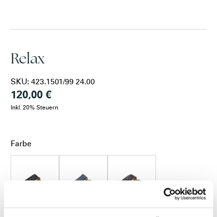
VRS
LARA
Relax
MEDIC
SKU:
423.1501/99 24.00
120,00 €
VITAL SOFT
Inkl. 20% Steuern
VITAL NATURE
Farbe
KORKY
schwarz
chinablau
mocca