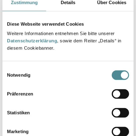
Zustimmung
Details
Über Cookies
Größe
Diese Webseite verwendet Cookies
40
41
42
43
44
45
46
Weitere Informationen entnehmen Sie bitte unserer
Datenschutzerklärung
, sowie dem Reiter „Details“ in
diesem Cookiebanner.
Anzahl
IN DEN WARENKORB
Einwilligungsauswahl
Notwendig
Hier finden Sie die gesetzlich vorgeschriebenen
Informationen zur Gewährleistung.
Präferenzen
Statistiken
Beschreibung
Marketing