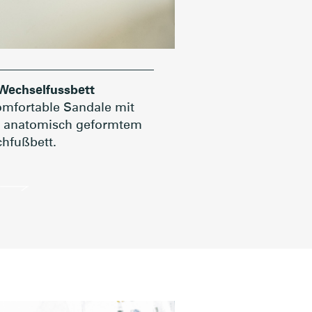
Wechselfussbett
omfortable Sandale mit
 anatomisch geformtem
hfußbett.