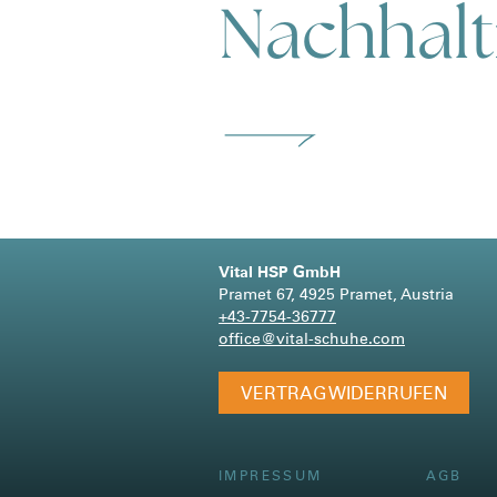
Nachhalt
Vital HSP GmbH
Pramet 67, 4925 Pramet, Austria
+43-7754-36777
office@vital-schuhe.com
VERTRAG WIDERRUFEN
IMPRESSUM
AGB