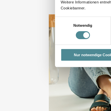
Weitere Informationen entne
Cookiebanner.
Einwilligungsauswahl
DER SCHUH DER MASSIE
Notwendig
Nur notwendige Cook