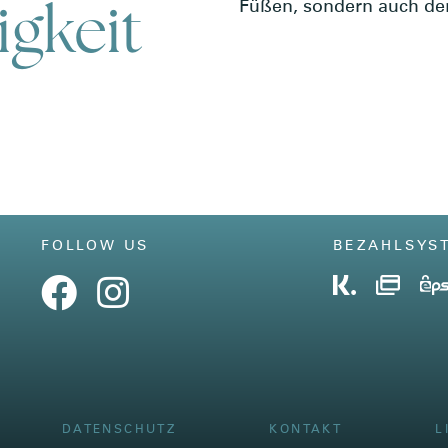
igkeit
Füßen, sondern auch de
FOLLOW US
BEZAHLSYS
DATENSCHUTZ
KONTAKT
L