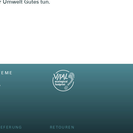
r Umwelt Gutes tun.
TEME
IEFERUNG
RETOUREN