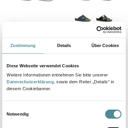
VRS
LARA
Vrs
422.1097/99
MEDIC
130,00 €
Zustimmung
Details
Über Cookies
Vrs
422.1098/99
VITAL SOFT
Diese Webseite verwendet Cookies
130,00 €
Weitere Informationen entnehmen Sie bitte unserer
VITAL NATURE
Datenschutzerklärung
, sowie dem Reiter „Details“ in
diesem Cookiebanner.
KORKY
Einwilligungsauswahl
Notwendig