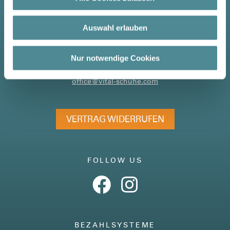
Vital HSP GmbH
Auswahl erlauben
Pramet 67, 4925 Pramet, Austria
Nur notwendige Cookies
+43-7754-36777
office@vital-schuhe.com
VERTRAG WIDERRUFEN
FOLLOW US
BEZAHLSYSTEME