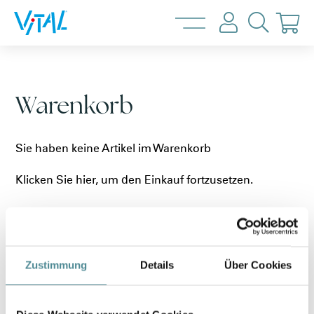
ZURÜCK
ZURÜCK
Warenkorb
PANTOLETTE
EVA
PANTOLETTE
RELAX
Sie haben keine Artikel im Warenkorb
TYP
TYP
SANDALE
JOY
FUSSBETTEN
VITAL
Klicken Sie
hier
, um den Einkauf fortzusetzen.
TLINIE
TLINIE
FUSSBETTEN
VITALETTE
TINA
Zustimmung
Details
Über Cookies
VITAL