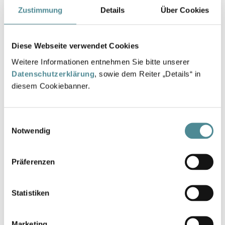
Zustimmung
Details
Über Cookies
Größe
36
37
38
39
40
41
42
43
44
45
46
Diese Webseite verwendet Cookies
Weitere Informationen entnehmen Sie bitte unserer
Datenschutzerklärung
, sowie dem Reiter „Details“ in
diesem Cookiebanner.
Anzahl
IN DEN WARENKORB
Einwilligungsauswahl
Notwendig
Hier finden Sie die gesetzlich vorgeschriebenen
Informationen zur Gewährleistung.
Präferenzen
Statistiken
Beschreibung
Marketing