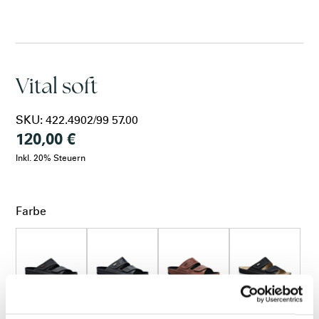
VRS
LARA
Vital soft
MEDIC
SKU:
422.4902/99 57.00
120,00 €
VITAL SOFT
Inkl. 20% Steuern
VITAL NATURE
Farbe
KORKY
schwarz
granit
darkcognac
schwarz prägung