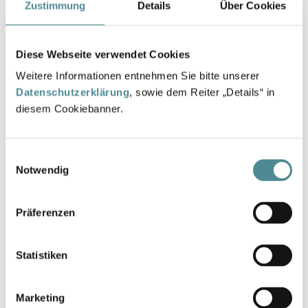
Zustimmung
Details
Über Cookies
Größe
Diese Webseite verwendet Cookies
35
36
37
38
39
40
41
42
Weitere Informationen entnehmen Sie bitte unserer
Datenschutzerklärung
, sowie dem Reiter „Details“ in
diesem Cookiebanner.
Anzahl
IN DEN WARENKORB
Einwilligungsauswahl
Notwendig
Hier finden Sie die gesetzlich vorgeschriebenen
Informationen zur Gewährleistung.
Präferenzen
Statistiken
Beschreibung
Marketing