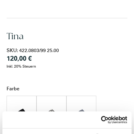
VRS
LARA
Tina
MEDIC
SKU:
422.0803/99 25.00
120,00 €
VITAL SOFT
Inkl. 20% Steuern
VITAL NATURE
Farbe
KORKY
schwarz
creme
azurblau